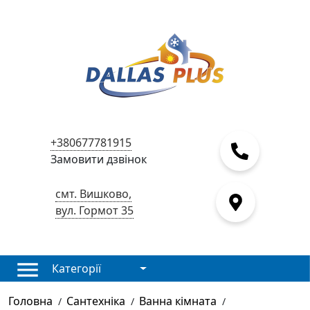
+380677781915
Замовити дзвінок
смт. Вишково,
вул. Гормот 35
Категорії
Головна
Сантехніка
Ванна кімната
/
/
/