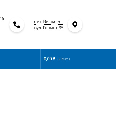
15
смт. Вишково,
вул. Гормот 35
0,00
₴
0 items