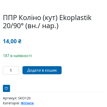
ППР Коліно (кут) Ekoplastik
20/90° (вн./ нар.)
14,00
₴
187 в наявності
ППР
Додати в кошик
Коліно
(кут)
Ekoplastik
20/90°
(вн./
Артикул:
SKO120
нар.)
Категорія:
Фітінги