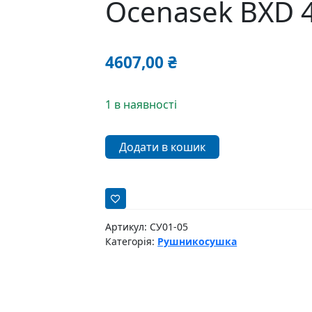
Ocenasek BXD 
4607,00
₴
1 в наявності
Рушникосушка
Додати в кошик
овальна
Ocenasek
BXD
450x1300
кількість
Артикул:
СУ01-05
Категорія:
Рушникосушка