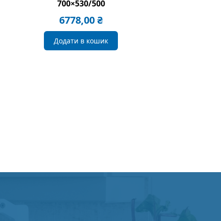
700×530/500
6778,00
₴
Додати в кошик