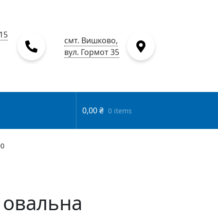
15
смт. Вишково,
вул. Гормот 35
0,00
₴
0 items
00
 овальна