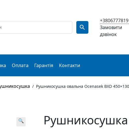
+3806777819
Замовити
дзвінок
вка
Оплата
Гарантія
Контакти
ушникосушка
/
Рушникосушка овальна Ocenasek BXD 450×13
Рушникосушка
🔍