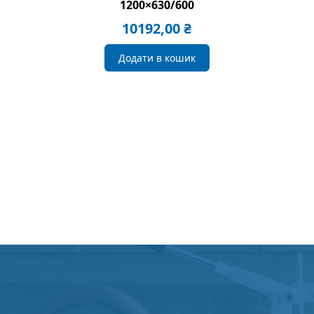
1200×630/600
10192,00
₴
Додати в кошик