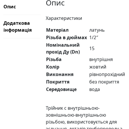
Опис
Опис
Характеристики
Додаткова
Матеріал
латунь
інформація
Різьба в дюймах
1/2″
Номінальний
15
прохід Ду (Dn)
Різьба
внутрішня
Колір
жовтий
Виконання
рівнопрохідний
Покриття
без покриття
Середовище
вода
Трійник c внутрішньою-
зовнішньою-внутрішньою
різьбою, використовується для
зєднання деталів трубопроводу з