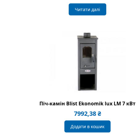
Читати далі
Піч-камін Blist Ekonomik lux LM 7 кВт
7992,38
₴
Додати в кошик