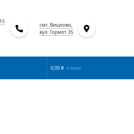
15
смт. Вишково,
вул. Гормот 35
0,00
₴
0 items