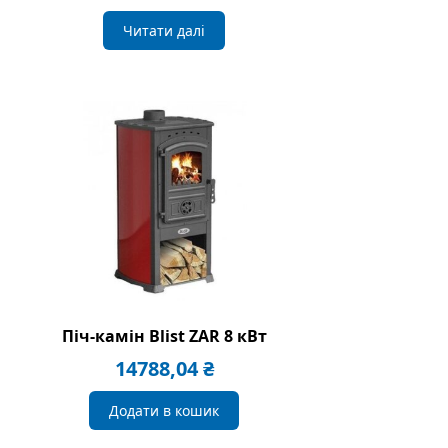
Читати далі
Піч-камін Blist ZAR 8 кВт
14788,04
₴
Додати в кошик