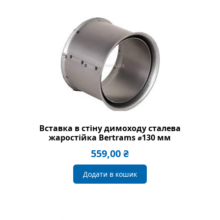
Вставка в стіну димоходу сталева
жаростійка Bertrams ⌀130 мм
559,00
₴
Додати в кошик