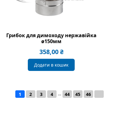
Грибок для димоходу нержавійка
ø150мм
358,00
₴
Додати в кошик
…
1
2
3
4
44
45
46
→