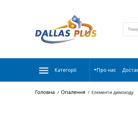
Категорії
Про нас
Доста
Головна
Опалення
/
/
Елементи димоходу