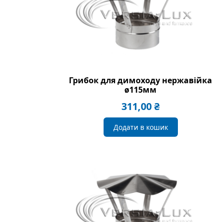
Грибок для димоходу нержавійка
ø115мм
311,00
₴
Додати в кошик