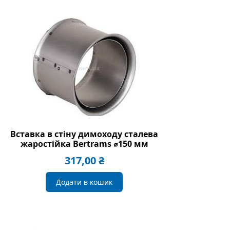
Вставка в стіну димоходу сталева
жаростійка Bertrams ⌀150 мм
317,00
₴
Додати в кошик