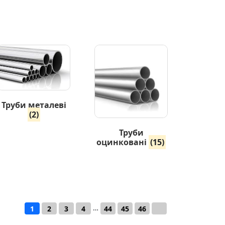
Труби металеві
(2)
Труби
оцинковані
(15)
…
1
2
3
4
44
45
46
→