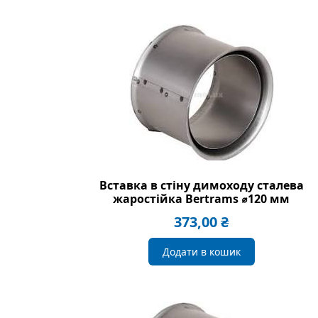
Вставка в стіну димоходу сталева
жаростійка Bertrams ⌀120 мм
373,00
₴
Додати в кошик