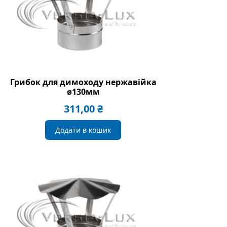
Грибок для димоходу нержавійка
ø130мм
311,00
₴
Додати в кошик