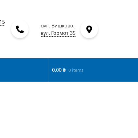
15
смт. Вишково,
вул. Гормот 35
0,00
₴
0 items