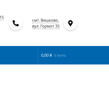
15
смт. Вишково,
вул. Гормот 35
0,00
₴
0 items