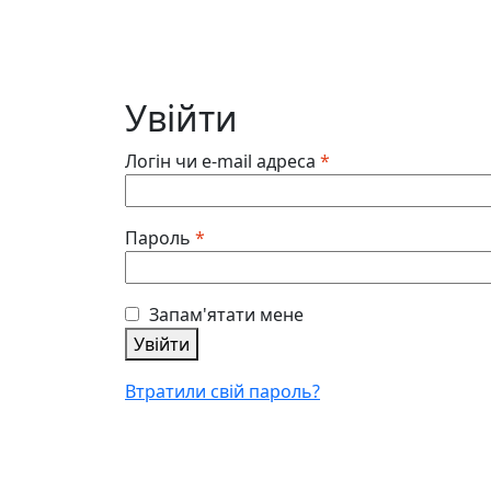
Увійти
Обов’язкове
Логін чи e-mail адреса
*
Обов’язкове
Пароль
*
Запам'ятати мене
Увійти
Втратили свій пароль?