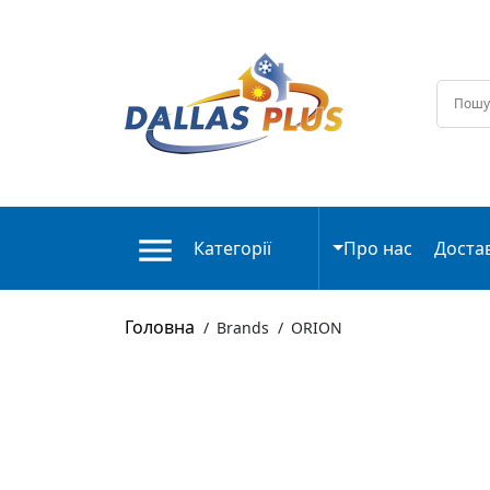
Категорії
Про нас
Доста
Головна
/
Brands
/
ORION