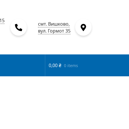
15
смт. Вишково,
вул. Гормот 35
0,00
₴
0 items