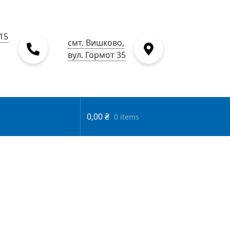
15
смт. Вишково,
вул. Гормот 35
0,00
₴
0 items