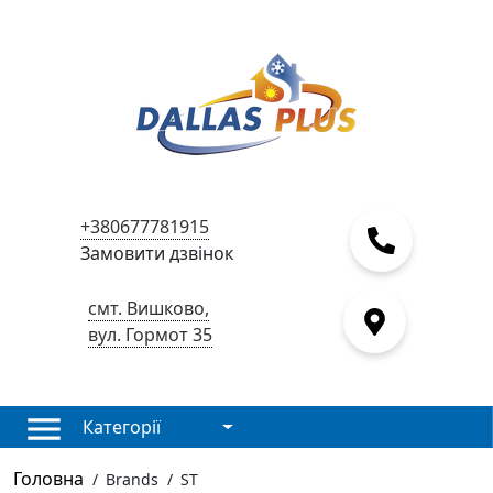
+380677781915
Замовити дзвінок
смт. Вишково,
вул. Гормот 35
Категорії
Головна
/
Brands
/
ST