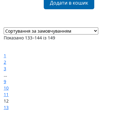
Додати в кошик
Показано 133–144 із 149
←
1
2
3
…
9
10
11
12
13
→