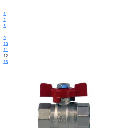
←
1
2
3
…
9
10
11
12
13
→