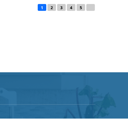
1
2
3
4
5
→
ии ссылки на
Політика