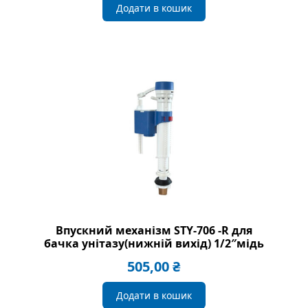
Додати в кошик
Впускний механізм STY-706 -R для
бачка унітазу(нижній вихід) 1/2″мідь
505,00
₴
Додати в кошик