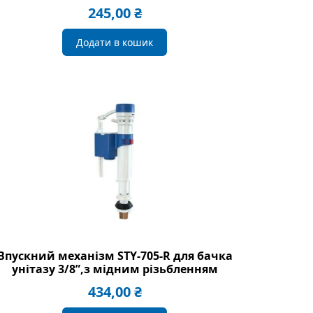
245,00
₴
Додати в кошик
Впускний механізм STY-705-R для бачка
унітазу 3/8”,з мідним різьбленням
434,00
₴