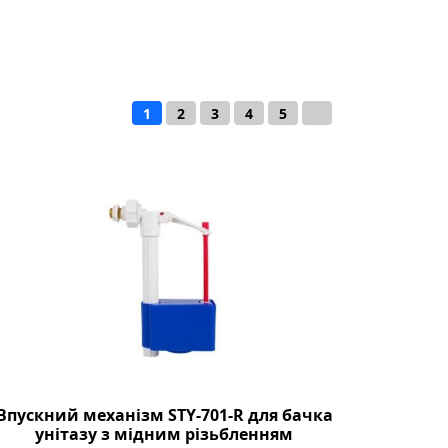
1
2
3
4
5
→
Впускний механізм STY-701-R для бачка
унітазу з мідним різьбленням