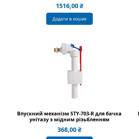
1516,00
₴
Додати в кошик
Впускний механізм STY-703-R для бачка
унітазу з мідним різьбленням
368,00
₴