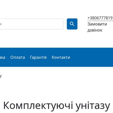
+3806777819
Замовити
дзвінок
вка
Оплата
Гарантія
Контакти
у
Комплектуючі унітазу