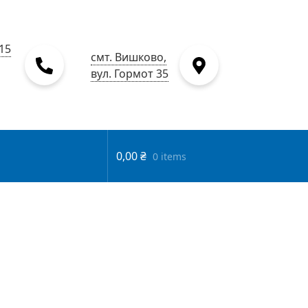
15
смт. Вишково,
вул. Гормот 35
0,00
₴
0 items