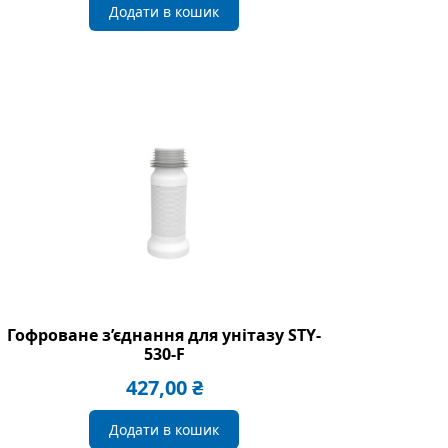
Додати в кошик
Гофроване з’єднання для унітазу STY-
530-F
427,00
₴
Додати в кошик