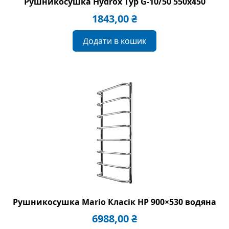
Рушникосушка Hydrox Typ G-10/50 550х450
1843,00
₴
Додати в кошик
Рушникосушка Mario Класік HP 900×530 водяна
6988,00
₴