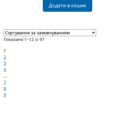
Додати в кошик
Показано 1–12 із 97
1
2
3
4
…
7
8
9
→