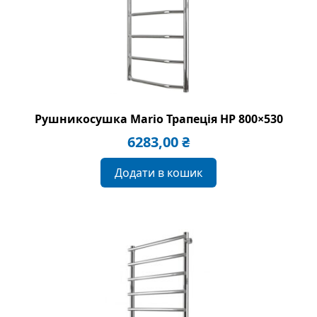
Рушникосушка Mario Трапеція HP 800×530
6283,00
₴
Додати в кошик