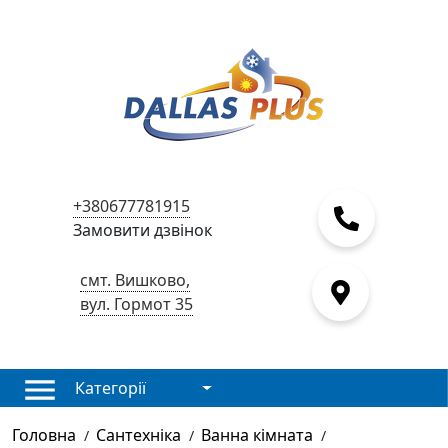
+380677781915
Замовити дзвінок
смт. Вишково,
вул. Гормот 35
Категорії
Головна
Сантехніка
Ванна кімната
/
/
/