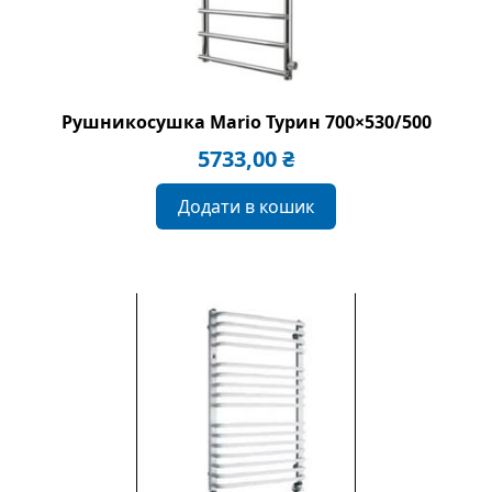
Рушникосушка Mario Турин 700×530/500
5733,00
₴
Додати в кошик