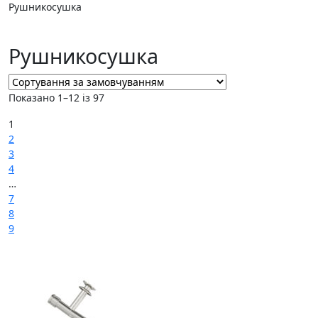
Рушникосушка
Рушникосушка
Показано 1–12 із 97
1
2
3
4
…
7
8
9
→