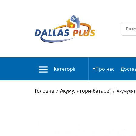
Категорії
Про нас
Доста
Головна
Акумулятори-батареї
/
/
Акумулят