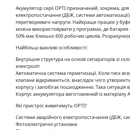
Акумулятор серії OPTI призначений, зокрема, дл
електропостачання (ДБЖ, системи автоматизації)
перетворювачі напруги. Найкраще працює у буфе
можна використовувати у програмах, де батарея 
50% має близько 600 робочих циклів. Розрахункови
Найбільш важливі особливості:
Внутрішня структура на основі сепараторів зі ск
електроліт
Автоматична система герметизації. Коли тиск вс
клапани відкриваються, внаслідок чого утворюєть
корпусу і запобігає пошкодженню. Така ситуація
Корпус аккумулятора виготовлений із матеріалу AB
Які пристрої живитимуть OPTI?
Системи аварійного електропостачання (ДБЖ, си
Фотоелектричні установки