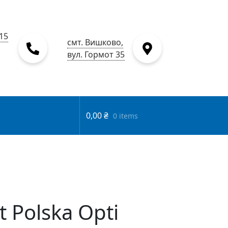
15
смт. Вишково,
вул. Гормот 35
0,00
₴
0 items
 Polska Opti