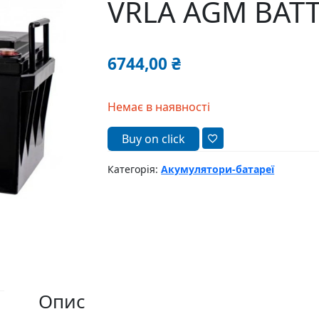
VRLA AGM BATT
6744,00
₴
Немає в наявності
Buy on click
Категорія:
Акумулятори-батареї
Опис