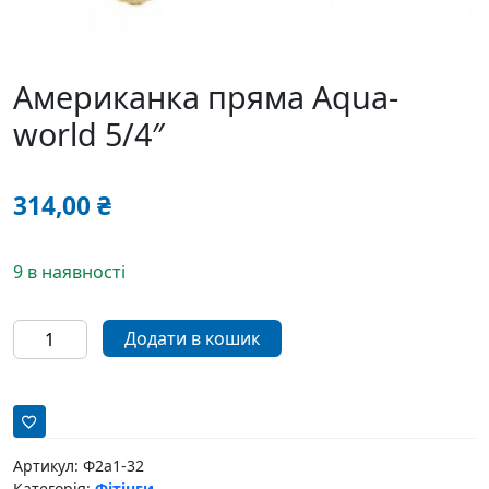
Американка пряма Aqua-
world 5/4″
314,00
₴
9 в наявності
Американка
Додати в кошик
пряма
Aqua-
world
5/4"
кількість
Артикул:
Ф2а1-32
Категорія:
Фітінги