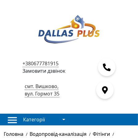
+380677781915
Замовити дзвінок
смт. Вишково,
вул. Гормот 35
Категорії
Головна
Водопровід-каналізація
Фітінги
/
/
/