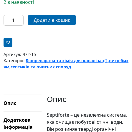
2 в наявності
Біоактиватор
Додати в кошик
для
каналізації
Septiforte
500гр
20доз
Артикул:
Я72-15
кількість
Категорія:
Біопрепарати та хімія для каналізації ,вигрібих
ям,септиків та очисних споруд
Опис
Опис
Septiforte – це незалежна система,
Додаткова
яка очищає побутові стічні води.
інформація
Він розчиняє тверді органічні