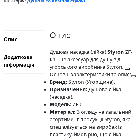
кількість
Категорія:
Душові та комплектуючі
Опис
Опис
Душова насадка (лійка)
Styron ZF-
Додаткова
01
– це аксесуар для душу від
інформація
угорського виробника Styron.
Основні характеристики та опис:
Бренд:
Styron (Угорщина).
Призначення:
Душова лійка
(насадка).
Модель:
ZF-01.
Матеріал:
З огляду на загальний
асортимент продукції Styron, яка
спеціалізується на виробах із
пластику, ймовірно, що лійка