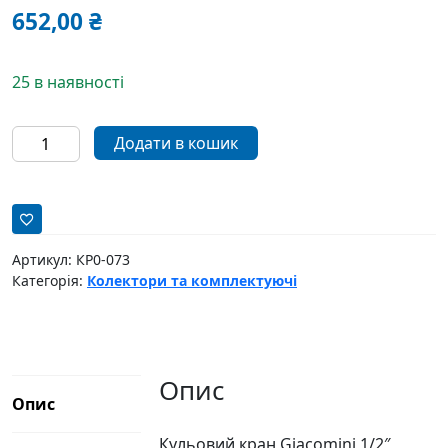
652,00
₴
25 в наявності
Giacomini
Додати в кошик
кульовий
кран
1/2"
кутовий
з
Артикул:
КР0-073
американкою
Категорія:
Колектори та комплектуючі
кількість
Опис
Опис
Кульовий кран Giacomini 1/2″