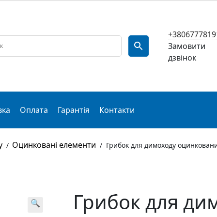
+3806777819
Замовити
дзвінок
вка
Оплата
Гарантія
Контакти
у
Оцинковані елементи
/
/
Грибок для димоходу оцинкован
Грибок для ди
🔍