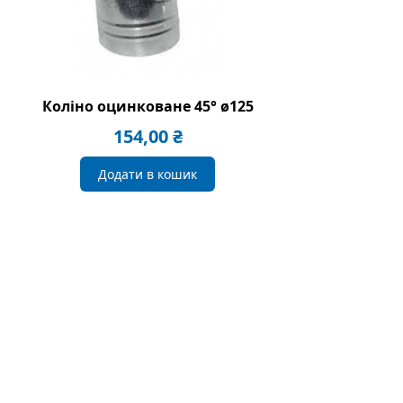
Коліно оцинковане 45° ø125
154,00
₴
Додати в кошик