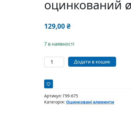
оцинкований 
129,00
₴
7 в наявності
Грибок
Додати в кошик
для
димоходу
оцинкований
ø160мм
кількість
Артикул:
Г99-675
Категорія:
Оцинковані елементи