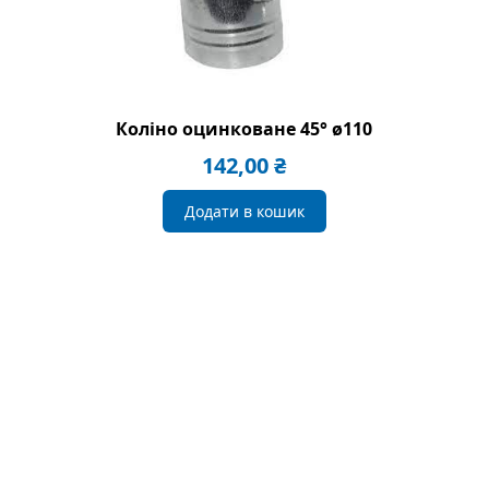
Коліно оцинковане 45° ø110
142,00
₴
Додати в кошик