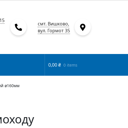
15
смт. Вишково,
вул. Гормот 35
0,00
₴
0 items
ий ø160мм
моходу