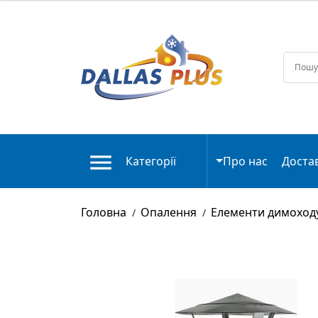
Категорії
Про нас
Доста
Головна
Опалення
Елементи димоход
/
/