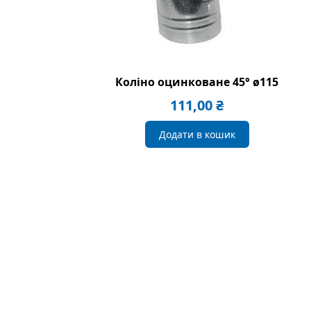
Коліно оцинковане 45° ø115
111,00
₴
Додати в кошик