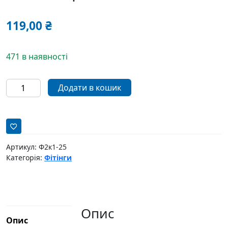
119,00
₴
471 в наявності
Коліно
Додати в кошик
Aqua
World
1"BB
кількість
Артикул:
Ф2к1-25
Категорія:
Фітінги
Опис
Опис