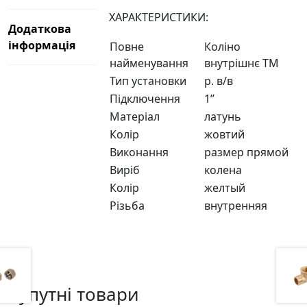
ХАРАКТЕРИСТИКИ:
Додаткова
інформація
Повне
Коліно
найменування
внутрішнє ТМ
Тип установки
р. в/в
Підключення
1”
Матеріал
латунь
Колір
жовтий
Виконання
размер прямой
Виріб
колена
Колір
желтый
Різьба
внутренняя
Супутні товари