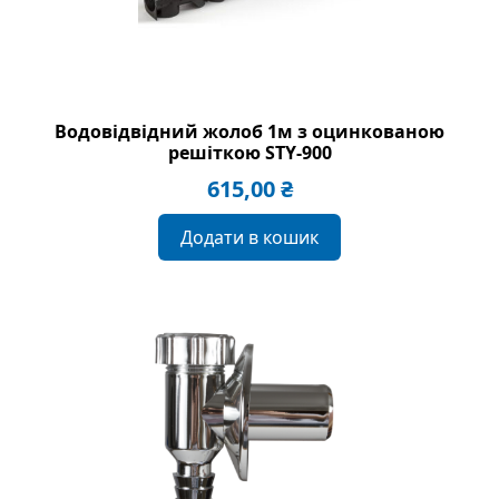
Водовідвідний жолоб 1м з оцинкованою
решіткою STY-900
615,00
₴
Додати в кошик