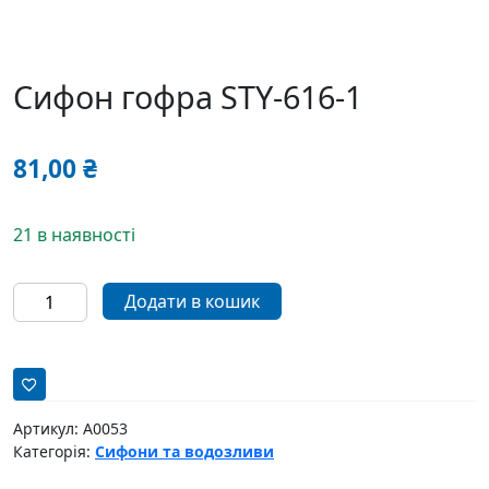
Cифон гофра STY-616-1
81,00
₴
21 в наявності
Cифон
Додати в кошик
гофра
STY-
616-
1
кількість
Артикул:
A0053
Категорія:
Сифони та водозливи