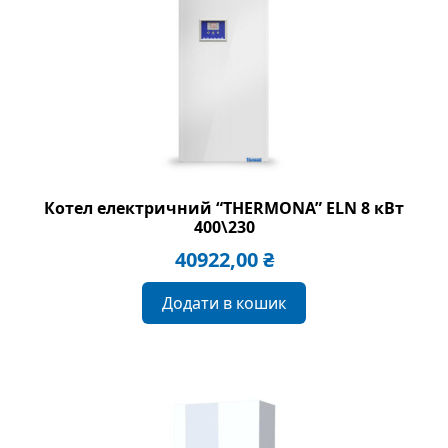
Котел електричний “THERMONA” ELN 8 кВт
400\230
40922,00
₴
Додати в кошик