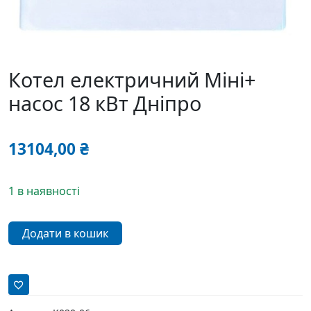
Котел електричний Міні+
насос 18 кВт Дніпро
13104,00
₴
1 в наявності
Котел
Додати в кошик
електричний
Міні+
насос
18