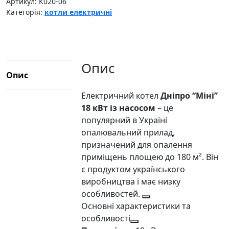
кВт
Артикул:
К020-06
Категорія:
котли електричні
Дніпро
кількість
Опис
Опис
Електричний котел
Дніпро “Міні”
18 кВт із насосом
– це
популярний в Україні
опалювальний прилад,
призначений для опалення
приміщень площею до 180 м². Він
є продуктом українського
виробництва і має низку
особливостей.
Основні характеристики та
особливості