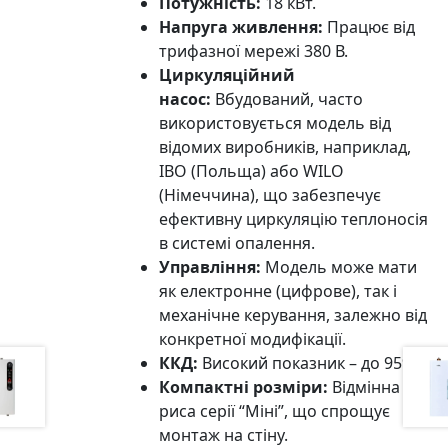
Потужність:
18 кВт.
Напруга живлення:
Працює від
трифазної мережі 380 В.
Циркуляційний
насос:
Вбудований, часто
використовується модель від
відомих виробників, наприклад,
IBO (Польща) або WILO
(Німеччина), що забезпечує
ефективну циркуляцію теплоносія
в системі опалення.
Управління:
Модель може мати
як електронне (цифрове), так і
механічне керування, залежно від
конкретної модифікації.
ККД:
Високий показник – до 95%.
Компактні розміри:
Відмінна
риса серії “Міні”, що спрощує
монтаж на стіну.