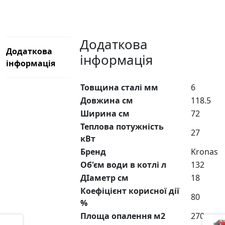
Додаткова
Додаткова
інформація
інформація
Товщина сталі мм
6
Довжина см
118.5
Ширина см
72
Теплова потужність
27
кВт
Бренд
Kronas
Об'єм води в котлі л
132
ДІаметр см
18
Коефіцієнт корисної дії
80
%
Площа опалення м2
270