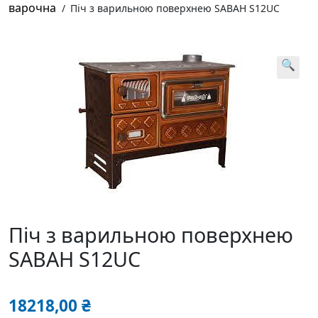
варочна
/
Піч з варильною поверхнею SABAH S12UC
🔍
Піч з варильною поверхнею
SABAH S12UC
18218,00
₴