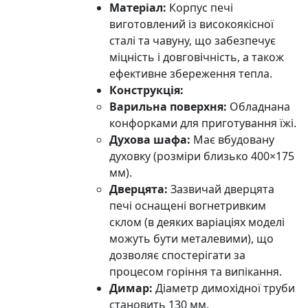
Матеріал:
Корпус печі
виготовлений із високоякісної
сталі та чавуну, що забезпечує
міцність і довговічність, а також
ефективне збереження тепла.
Конструкція:
Варильна поверхня:
Обладнана
конфорками для приготування їжі.
Духова шафа:
Має вбудовану
духовку (розміри близько 400×175
мм).
Дверцята:
Зазвичай дверцята
печі оснащені вогнетривким
склом (в деяких варіаціях моделі
можуть бути металевими), що
дозволяє спостерігати за
процесом горіння та випікання.
Димар:
Діаметр димохідної труби
становить 130 мм.