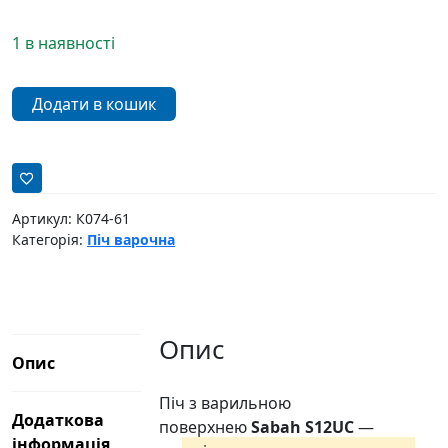
1 в наявності
Піч
Додати в кошик
з
варильною
поверхнею
SABAH
S12UC
Артикул:
К074-61
Категорія:
Піч варочна
кількість
Опис
Опис
Піч з варильною
Додаткова
поверхнею
Sabah S12UC
—
інформація