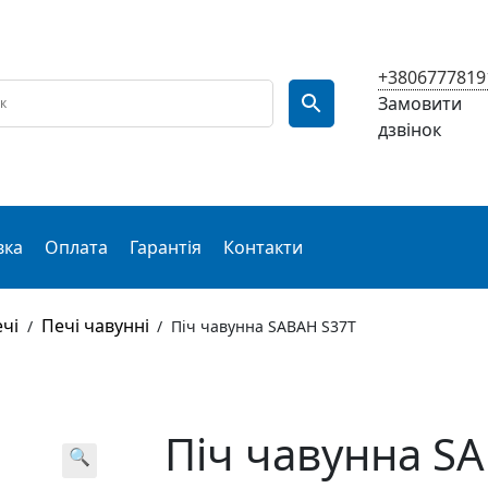
+3806777819
Замовити
дзвінок
вка
Оплата
Гарантія
Контакти
чі
Печі чавунні
/
/
Піч чавунна SABAH S37T
Піч чавунна S
🔍