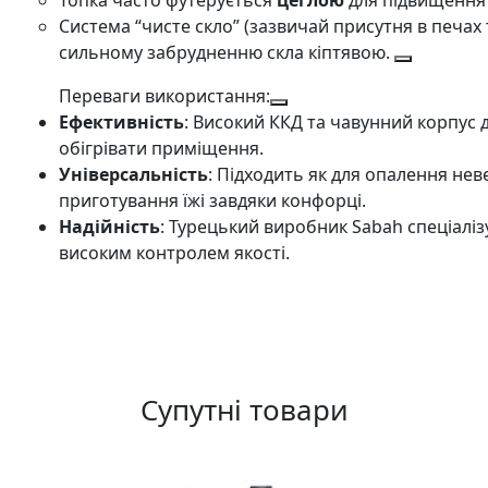
Топка часто футерується
цеглою
для підвищення 
Система “чисте скло” (зазвичай присутня в печах
сильному забрудненню скла кіптявою.
Переваги використання:
Ефективність
: Високий ККД та чавунний корпус
обігрівати приміщення.
Універсальність
: Підходить як для опалення неве
приготування їжі завдяки конфорці.
Надійність
: Турецький виробник Sabah спеціалізу
високим контролем якості.
Супутні товари