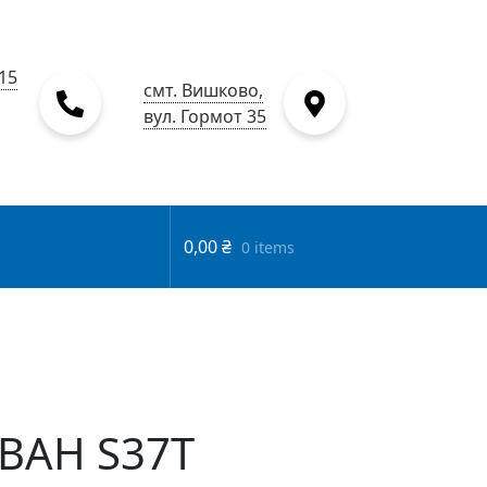
15
смт. Вишково,
вул. Гормот 35
0,00
₴
0 items
ABAH S37T