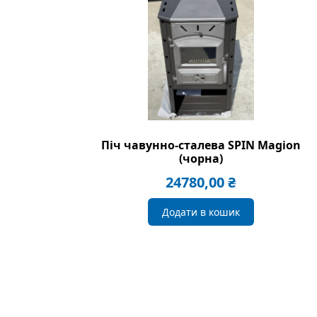
Піч чавунно-сталева SPIN Magion
(чорна)
24780,00
₴
Додати в кошик