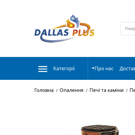
Категорії
Про нас
Доста
Головна
Опалення
Печі та каміни
Пе
/
/
/