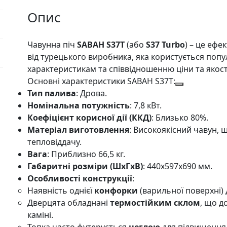
Опис
Чавунна піч
SABAH S37T
(або
S37 Turbo
) – це ефе
від турецького виробника, яка користується попул
характеристикам та співвідношенню ціни та якост
Основні характеристики SABAH S37T:
Тип палива
: Дрова.
Номінальна потужність
: 7,8 кВт.
Коефіцієнт корисної дії (ККД)
: Близько 80%.
Матеріал виготовлення
: Високоякісний чавун, 
тепловіддачу.
Вага
: Приблизно 66,5 кг.
Габаритні розміри (ШхГхВ)
: 440х597х690 мм.
Особливості конструкції
:
Наявність однієї
конфорки
(варильної поверхні) 
Дверцята обладнані
термостійким склом
, що д
каміні.