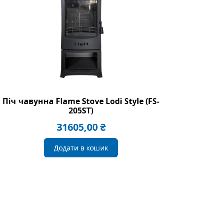
Піч чавунна Flame Stove Lodi Style (FS-
205ST)
31605,00
₴
Додати в кошик