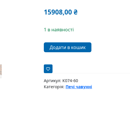
15908,00
₴
1 в наявності
Піч
Додати в кошик
чавунна
SABAH
S37T
кількість
Артикул:
К074-60
Категорія:
Печі чавунні