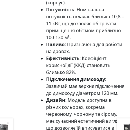
(корпус).
Потужність
: Номінальна
потужність складає близько 10,8 –
11 кВт, що дозволяє обігрівати
приміщення об’ємом приблизно
100-130 м³.
Паливо
: Призначена для роботи
на дровах.
Ефективність
: Коефіцієнт
корисної дії (ККД) становить
близько 82%.
Підключення димоходу
:
Зазвичай має верхнє підключення
до димоходу діаметром 120 мм.
Дизайн
: Модель доступна в
різних кольорах, зокрема
червоному, чорному та сірому, і
має сучасний естетичний вигляд,
що дозволяє їй вписуватися в