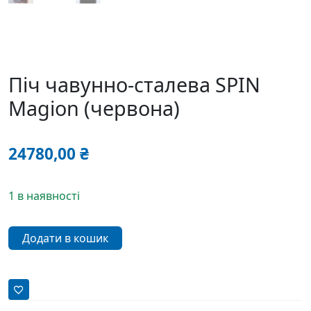
Піч чавунно-сталева SPIN
Magion (червона)
24780,00
₴
1 в наявності
Піч
Додати в кошик
чавунно-
сталева
SPIN
Magion