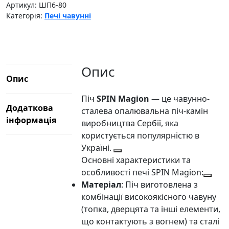
(червона)
Артикул:
ШП6-80
Категорія:
Печі чавунні
кількість
Опис
Опис
Піч
SPIN Magion
— це чавунно-
Додаткова
сталева опалювальна піч-камін
інформація
виробництва Сербії, яка
користується популярністю в
Україні.
Основні характеристики та
особливості печі SPIN Magion:
Матеріал
: Піч виготовлена з
комбінації високоякісного чавуну
(топка, дверцята та інші елементи,
що контактують з вогнем) та сталі