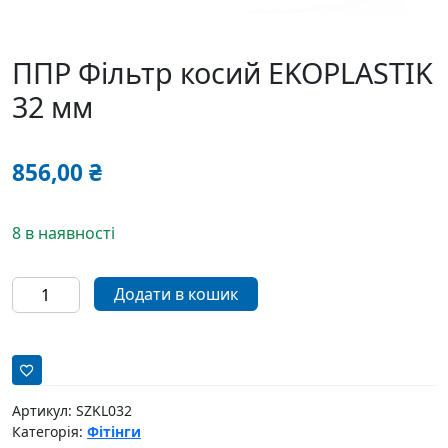
ППР Фільтр косий EKOPLASTIK
32 мм
856,00
₴
8 в наявності
ППР
Додати в кошик
Фільтр
косий
EKOPLASTIK
32
мм
Артикул:
SZKL032
кількість
Категорія:
Фітінги