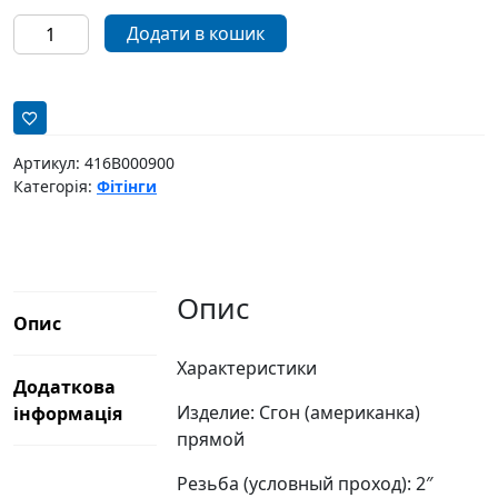
Американка
Додати в кошик
пряма
Bianchi
2"
кількість
Артикул:
416B000900
Категорія:
Фітінги
Опис
Опис
Характеристики
Додаткова
Изделие: Сгон (американка)
інформація
прямой
Резьба (условный проход): 2″