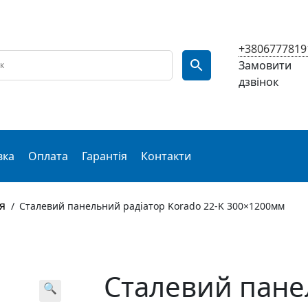
+3806777819
Замовити
дзвінок
вка
Оплата
Гарантія
Контакти
я
/
Сталевий панельний радіатор Korado 22-K 300×1200мм
Сталевий пане
🔍