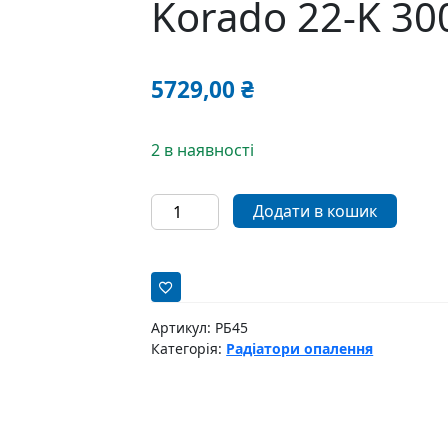
Korado 22-K 3
5729,00
₴
2 в наявності
Сталевий
Додати в кошик
панельний
радіатор
Korado
22-
K
Артикул:
РБ45
300x1200мм
Категорія:
Радіатори опалення
кількість