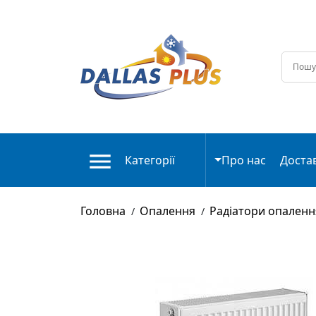
Категорії
Про нас
Доста
Головна
Опалення
Радіатори опаленн
/
/