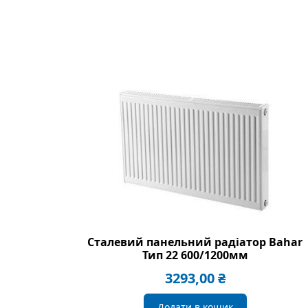
Сталевий панельний радіатор Bahar
Тип 22 600/1200мм
3293,00
₴
Додати в кошик