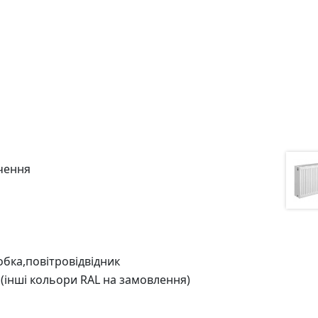
чення
бка,повітровідвідник
 (інші кольори RAL на замовлення)