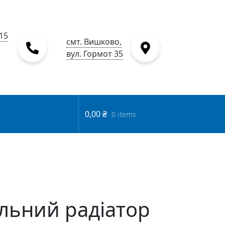
15
смт. Вишково,
вул. Гормот 35
0,00
₴
0 items
льний радіатор