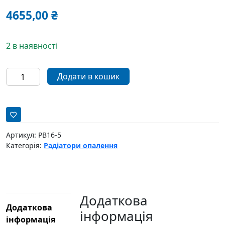
4655,00
₴
2 в наявності
Сталевий
Додати в кошик
панельний
радіатор
Korado
22-
VK
Артикул:
РВ16-5
600x400мм
Категорія:
Радіатори опалення
кількість
Додаткова
Додаткова
інформація
інформація