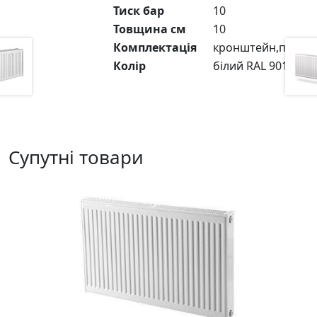
Тиск бар
10
Товщина см
10
Комплектація
кронштейн,пробка
Колір
білий RAL 9016
Супутні товари