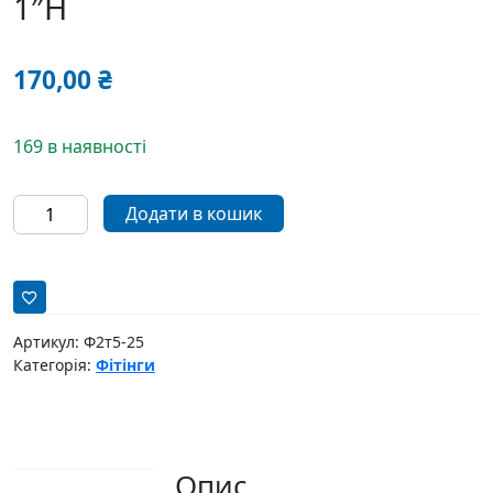
1″H
170,00
₴
169 в наявності
Трійник
Додати в кошик
Aqua
World
1"B-
1"B-
1"H
Артикул:
Ф2т5-25
кількість
Категорія:
Фітінги
Опис