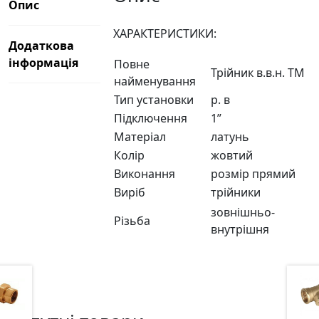
Опис
ХАРАКТЕРИСТИКИ:
Додаткова
інформація
Повне
Трійник в.в.н. ТМ
найменування
Тип установки
р. в
Підключення
1”
Матеріал
латунь
Колір
жовтий
Виконання
розмір прямий
Виріб
трійники
зовнішньо-
Різьба
внутрішня