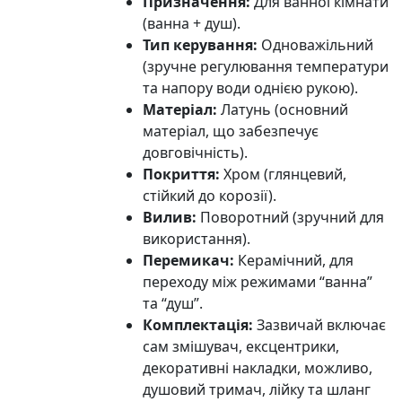
Призначення:
Для ванної кімнати
(ванна + душ).
Тип керування:
Одноважільний
(зручне регулювання температури
та напору води однією рукою).
Матеріал:
Латунь (основний
матеріал, що забезпечує
довговічність).
Покриття:
Хром (глянцевий,
стійкий до корозії).
Вилив:
Поворотний (зручний для
використання).
Перемикач:
Керамічний, для
переходу між режимами “ванна”
та “душ”.
Комплектація:
Зазвичай включає
сам змішувач, ексцентрики,
декоративні накладки, можливо,
душовий тримач, лійку та шланг