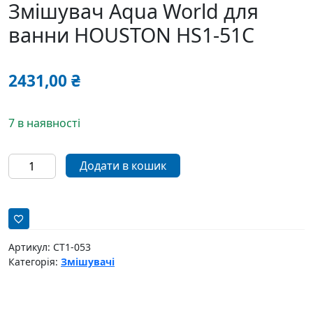
Змішувач Aqua World для
ванни HOUSTON HS1-51C
2431,00
₴
7 в наявності
Змішувач
Додати в кошик
Aqua
World
для
ванни
HOUSTON
Артикул:
СТ1-053
HS1-
Категорія:
Змішувачі
51C
кількість