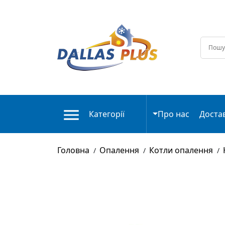
Категорії
Про нас
Доста
Головна
Опалення
Котли опалення
/
/
/