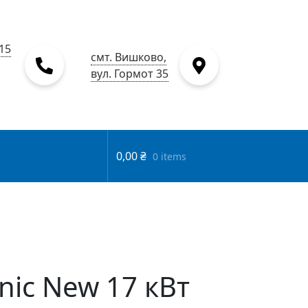
15
смт. Вишково,
вул. Гормот 35
0,00
₴
0 items
nic New 17 кВт