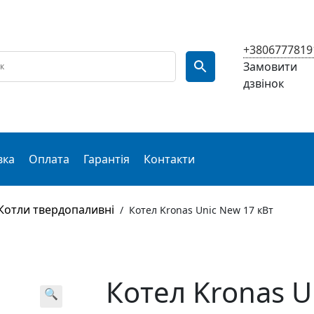
+3806777819
Замовити
дзвінок
вка
Оплата
Гарантія
Контакти
Котли твердопаливні
/
Котел Kronas Unic New 17 кВт
Котел Kronas U
🔍