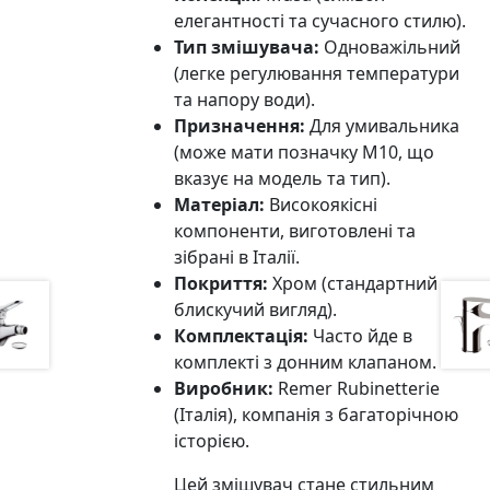
елегантності та сучасного стилю).
Тип змішувача:
Одноважільний
(легке регулювання температури
та напору води).
Призначення:
Для умивальника
(може мати позначку M10, що
вказує на модель та тип).
Матеріал:
Високоякісні
компоненти, виготовлені та
зібрані в Італії.
Покриття:
Хром (стандартний
блискучий вигляд).
Комплектація:
Часто йде в
комплекті з донним клапаном.
Виробник:
Remer Rubinetterie
(Італія), компанія з багаторічною
історією.
Цей змішувач стане стильним