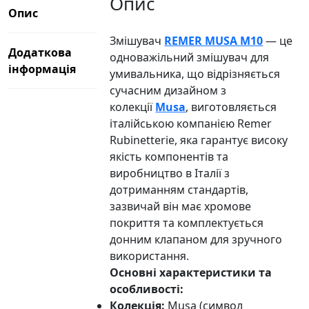
Опис
Опис
Змішувач
REMER MUSA M10
— це
Додаткова
одноважільний змішувач для
інформація
умивальника, що відрізняється
сучасним дизайном з
колекції
Musa
, виготовляється
італійською компанією Remer
Rubinetterie, яка гарантує високу
якість компонентів та
виробництво в Італії з
дотриманням стандартів,
зазвичай він має хромове
покриття та комплектується
донним клапаном для зручного
використання.
Основні характеристики та
особливості:
Колекція:
Musa (символ