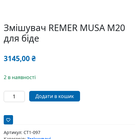
Змішувач REMER MUSA M20
для біде
3145,00
₴
2 в наявності
Змішувач
Додати в кошик
REMER
MUSA
M20
для
біде
Артикул:
СТ1-097
Категорія:
Змішувачі