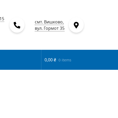
15
смт. Вишково,
вул. Гормот 35
0,00
₴
0 items