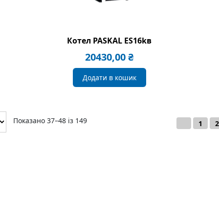
Котел PASKAL ES16kв
20430,00
₴
Додати в кошик
Показано 37–48 із 149
←
1
2