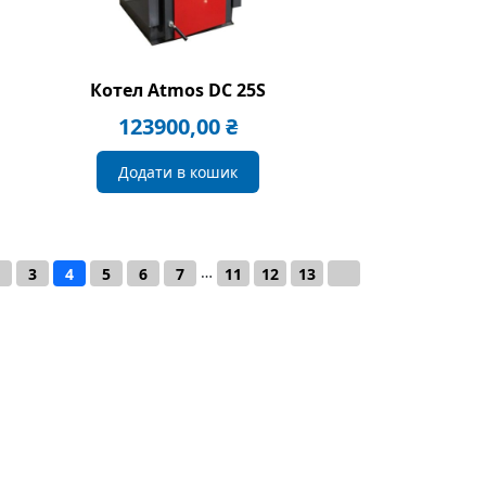
Котел Atmos DC 25S
123900,00
₴
Додати в кошик
…
3
4
5
6
7
11
12
13
→