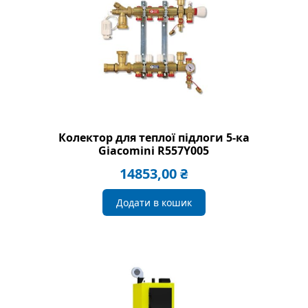
Колектор для теплої підлоги 5-ка
Giacomini R557Y005
14853,00
₴
Додати в кошик