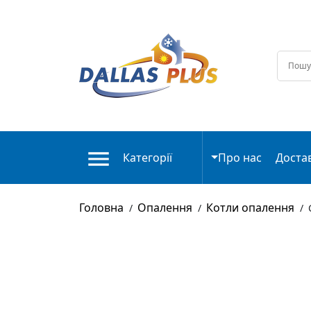
Категорії
Про нас
Доста
Головна
Опалення
Котли опалення
/
/
/