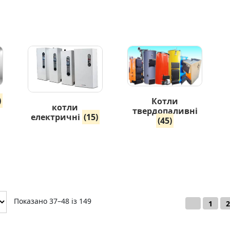
)
Котли
котли
твердопаливні
електричні
(15)
(45)
Показано 37–48 із 149
←
1
2